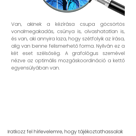
Van, akinek a kézírása csupa göcsörtös
vonalmegakadás, csúnya is, olvashatatlan is,
és van, aki annyira laza, hogy szétfolyik az írása,
alig van benne felismerhető forma. Nyilván ez a
két eset szélsőség. A grafológus szemével
nézve az optimális mozgáskoordináció a kettő
egyensúlyában van.
Iratkozz fel hírlevelemre, hogy tájékoztathassalak