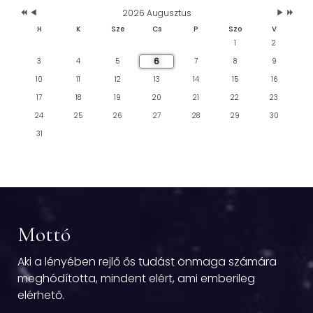
2026 Augusztus
H
K
Sze
Cs
P
Szo
V
1
2
6
3
4
5
7
8
9
10
11
12
13
14
15
16
17
18
19
20
21
22
23
24
25
26
27
28
29
30
31
Mottó
Aki a lényében rejlő ős tudást önmaga számára
meghódította, mindent elért, ami emberileg
elérhető.