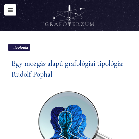
év
hónap
hónap
év
tipológia
Egy mozgás alapú grafológiai tipológia:
Rudolf Pophal